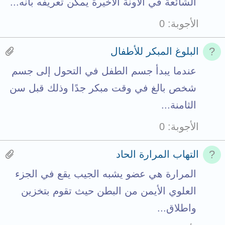
الشائعة في الآونة الأخيرة يمكن تعريفه بأنه...
t
h
1
الأجوبة
0
o
m
a
t
e
t
H
البلوغ المبكر للأطفال
a
n
t
a
عندما يبدأ جسم الطفل في التحول إلى جسم
l
t
a
s
شخص بالغ في وقت مبكر جدًا وذلك قبل سن
s
c
1
الثامنة...
t
h
a
الأجوبة
0
o
m
t
t
e
t
H
التهاب المرارة الحاد
a
n
a
a
المرارة هي عضو يشبه الجيب يقع في الجزء
l
t
c
s
العلوي الأيمن من البطن حيث تقوم بتخزين
s
h
1
واطلاق...
t
m
a