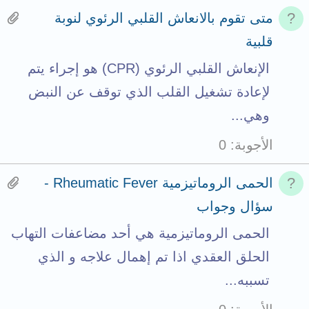
a
n
t
H
متى تقوم بالانعاش القلبي الرئوي لنوبة
l
t
a
a
قلبية
s
c
s
الإنعاش القلبي الرئوي (CPR) هو إجراء يتم
t
h
3
لإعادة تشغيل القلب الذي توقف عن النبض
o
m
a
وهي...
t
e
t
الأجوبة
0
a
n
t
l
t
a
H
الحمى الروماتيزمية Rheumatic Fever -
s
c
a
سؤال وجواب
t
h
s
الحمى الروماتيزمية هي أحد مضاعفات التهاب
o
m
1
الحلق العقدي اذا تم إهمال علاجه و الذي
t
e
a
تسببه...
a
n
t