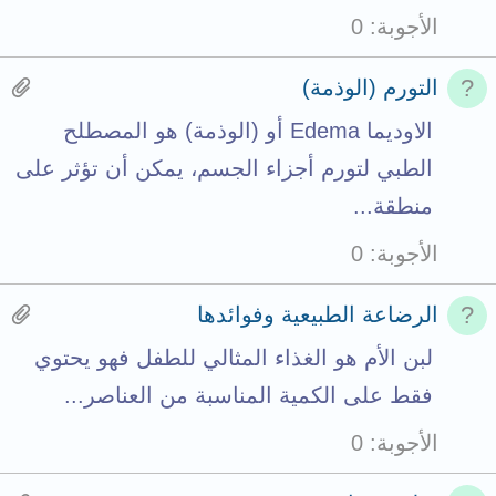
t
e
a
الأجوبة
0
a
n
t
l
t
t
H
التورم (الوذمة)
s
a
a
الاوديما Edema أو (الوذمة) هو المصطلح
t
c
s
الطبي لتورم أجزاء الجسم، يمكن أن تؤثر على
o
h
1
منطقة...
t
m
a
الأجوبة
0
a
e
t
l
n
t
H
الرضاعة الطبيعية وفوائدها
t
a
a
لبن الأم هو الغذاء المثالي للطفل فهو يحتوي
s
c
s
فقط على الكمية المناسبة من العناصر...
t
h
1
الأجوبة
0
o
m
a