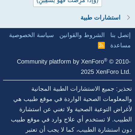
(وإذا مَرِضْتُ فَهو يَشْفِينِ)
s
c
t
h
استشارات طبية
o
m
t
e
إتصل بنا
الشروط والقوانين
سياسة الخصوصية
a
n
مساعدة
R
S
l
t
S
®
Community platform by XenForo
© 2010-
s
2025 XenForo Ltd.
t
o
تحذير: جميع الاستشارات الطبية المجانية
t
والمعلومات الصحية الواردة في موقع طبيب هي
a
لأغراض التوعية الصحية ولا تغني عن استشارة
l
الطبيب. لا تستخدم أي علاج وارد في موقع طبيب
دون استشارة الطبيب، كما لا يجب أن تعتبر