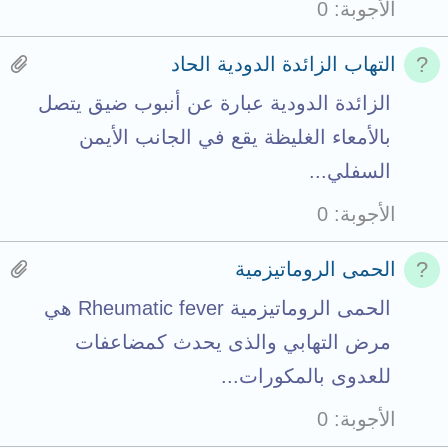
الأجوبة
0
o
e
t
t
n
t
H
التهاب الزائدة الدودية الحاد
a
t
a
a
الزائدة الدودية عبارة عن أنبوب ضيق يتصل
l
s
c
s
بالأمعاء الغليظة يقع في الجانب الأيمن
t
h
1
السفلي...
o
m
a
الأجوبة
0
t
e
t
a
n
t
H
الحمى الروماتيزمية
l
t
a
a
الحمى الروماتيزمية Rheumatic fever هي
s
c
s
مرض التهابي والذى يحدث كمضاعفات
t
h
1
للعدوى بالمكورات...
o
m
a
الأجوبة
0
t
e
t