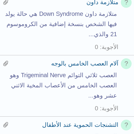
t
e
t
H
متلازمة داون
a
n
t
a
متلازمة داون Down Syndrome هي حالة يولد
l
t
a
s
فيها الشخص بنسخة إضافية من الكروموسوم
s
c
1
21 والذي...
t
h
a
الأجوبة
0
o
m
t
t
e
t
H
آلام العصب الخامس بالوجه
a
n
a
a
العصب ثلاثي التوائم Trigeminal Nerve وهو
l
t
c
s
العصب الخامس من الأعصاب المخية الاثني
s
h
2
عشر وهو...
t
m
a
الأجوبة
0
o
e
t
t
n
t
H
التشنجات الحموية عند الأطفال
a