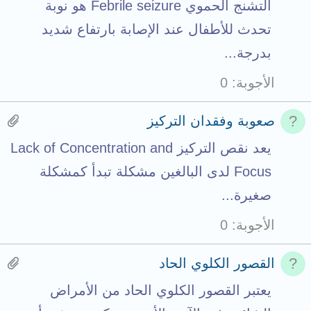
t
a
a
التشنج الحموي Febrile seizure هو نوبة
l
s
c
s
تحدث للأطفال عند الإصابة بارتفاع شديد
t
h
1
بدرجة...
o
m
a
الأجوبة
0
t
e
t
a
n
t
H
صعوبة وفقدان التركيز
l
t
a
a
يعد نقص التركيز Lack of Concentration and
s
c
s
Focus لدى البالغين مشكلة تبدأ كمشكلة
t
h
1
صغيرة...
o
m
a
الأجوبة
0
t
e
t
a
n
t
H
القصور الكلوي الحاد
l
t
a
a
يعتبر القصور الكلوي الحاد من الأمراض
s
c
s