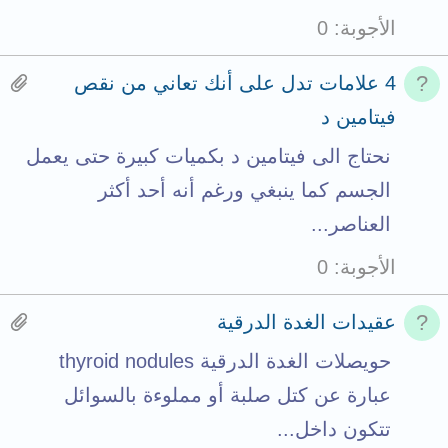
a
الأجوبة
0
t
t
H
4 علامات تدل على أنك تعاني من نقص
a
a
فيتامين د
c
s
نحتاج الى فيتامين د بكميات كبيرة حتى يعمل
h
1
الجسم كما ينبغي ورغم أنه أحد أكثر
m
a
العناصر...
e
t
الأجوبة
0
n
t
t
a
H
عقيدات الغدة الدرقية
s
c
a
حويصلات الغدة الدرقية thyroid nodules
t
h
s
عبارة عن كتل صلبة أو مملوءة بالسوائل
o
m
1
تتكون داخل...