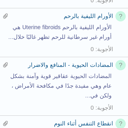
الأجوبة
0
l
t
t
s
a
H
الأورام الليفية بالرحم
t
c
a
الأورام الليفية بالرحم Uterine fibroids هي
o
h
s
أورام غير سرطانية للرحم تظهر غالبًا خلال...
t
m
1
الأجوبة
0
a
e
a
l
n
t
H
المضادات الحيوية - المنافع والاضرار
t
t
a
المضادات الحيوية عقاقير قوية وآمنة بشكل
s
a
s
عام وهي مفيدة جدًا في مكافحة الأمراض ،
t
c
1
ولكن في...
o
h
a
الأجوبة
0
t
m
t
a
e
t
H
انقطاع التنفس أثناء النوم