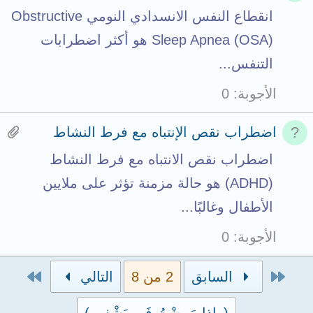
l
n
a
a
انقطاع النفس الانسدادي النومي Obstructive
t
c
s
Sleep Apnea (OSA) هو أكثر اضطرابات
s
h
1
التنفس...
t
m
a
الأجوبة
0
o
e
t
t
n
t
H
اضطراب نقص الإنتباه مع فرط النشاط
a
t
a
a
اضطراب نقص الانتباه مع فرط النشاط
l
s
c
s
(ADHD) هو حالة مزمنة تؤثر على ملايين
t
h
1
الأطفال وغالبًا...
o
m
a
الأجوبة
0
t
e
t
a
n
t
الأول
الاخي
السابق
2 من 8
التالي
l
t
a