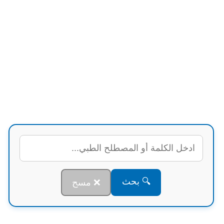
🔍 بحث
❌ مسح