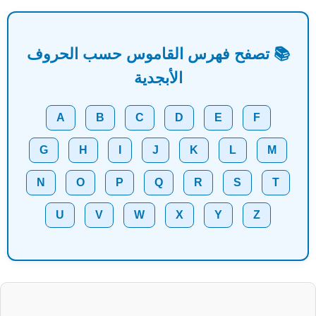
📚 تصفح فهرس القاموس حسب الحروف
الأبجدية
A
B
C
D
E
F
G
H
I
J
K
L
M
N
O
P
Q
R
S
T
U
V
W
X
Y
Z