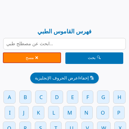
فهرس القاموس الطبي
🔍 بحث
❌ مسح
🔡 إخفاء/عرض الحروف الإنجليزية
A
B
C
D
E
F
G
H
I
J
K
L
M
N
O
P
Q
R
S
T
U
V
W
X