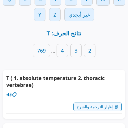
غير أبجدي
Z
Y
نتائج الحرف: T
769
...
4
3
2
T ( 1. absolute temperature 2. thoracic
vertebrae)
🔊
📋
📘 إظهار الترجمة والشرح