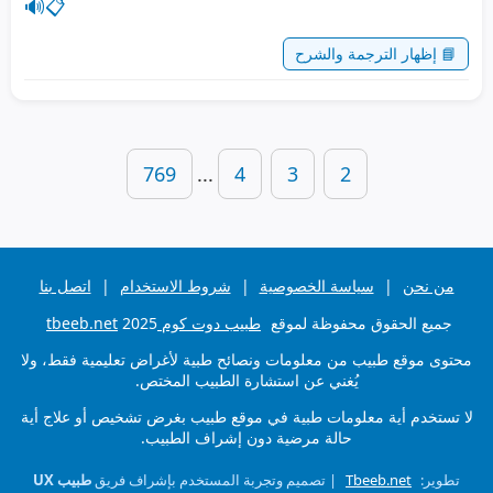
🔊
📋
📘 إظهار الترجمة والشرح
769
...
4
3
2
من نحن
|
سياسة الخصوصية
|
شروط الاستخدام
|
اتصل بنا
جميع الحقوق محفوظة لموقع
طبيب دوت كوم tbeeb.net
2025
محتوى موقع طبيب من معلومات ونصائح طبية لأغراض تعليمية فقط، ولا
يُغني عن استشارة الطبيب المختص.
لا تستخدم أية معلومات طبية في موقع طبيب بغرض تشخيص أو علاج أية
حالة مرضية دون إشراف الطبيب.
تطوير:
Tbeeb.net
| تصميم وتجربة المستخدم بإشراف فريق
طبيب UX