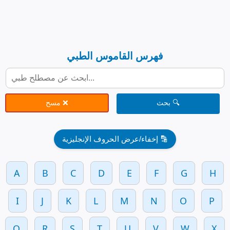
فهرس القاموس الطبي
🔍 بحث
❌ مسح
🔡 إخفاء/عرض الحروف الإنجليزية
A
B
C
D
E
F
G
H
I
J
K
L
M
N
O
P
Q
R
S
T
U
V
W
X