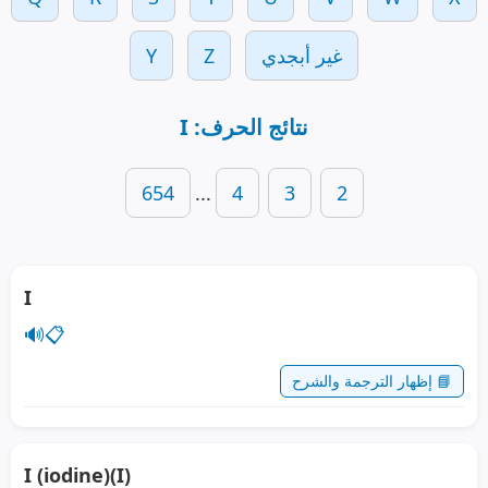
غير أبجدي
Z
Y
نتائج الحرف: I
654
...
4
3
2
I
🔊
📋
📘 إظهار الترجمة والشرح
I (iodine)(I)