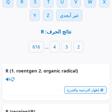
Q
R
S
T
U
V
W
X
غير أبجدي
Z
Y
نتائج الحرف: R
616
...
4
3
2
R (1. roentgen 2. organic radical)
🔊
📋
📘 إظهار الترجمة والشرح
R (receipe)(R)