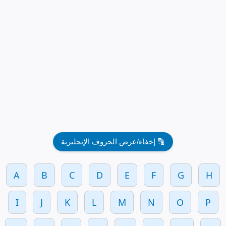
🔡 إخفاء/عرض الحروف الإنجليزية
A
B
C
D
E
F
G
H
I
J
K
L
M
N
O
P