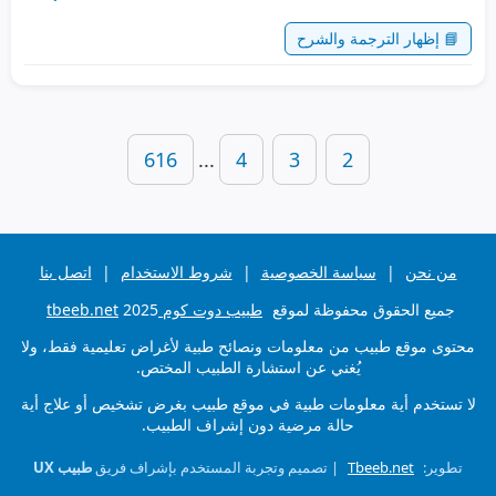
📘 إظهار الترجمة والشرح
616
...
4
3
2
من نحن
|
سياسة الخصوصية
|
شروط الاستخدام
|
اتصل بنا
جميع الحقوق محفوظة لموقع
طبيب دوت كوم tbeeb.net
2025
محتوى موقع طبيب من معلومات ونصائح طبية لأغراض تعليمية فقط، ولا
يُغني عن استشارة الطبيب المختص.
لا تستخدم أية معلومات طبية في موقع طبيب بغرض تشخيص أو علاج أية
حالة مرضية دون إشراف الطبيب.
تطوير:
Tbeeb.net
| تصميم وتجربة المستخدم بإشراف فريق
طبيب UX