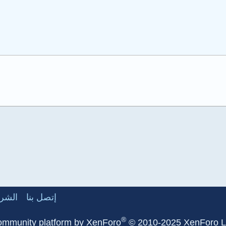
إتصل بنا
الشرو
®
mmunity platform by XenForo
© 2010-2025 XenForo L