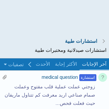
استشارات طبية
استشارات صيدلانية ومختبرات طبية
آخر الإجابات
الأكثر إجابة
الأحدث
غير مجاب
بدو
تصفيات
H
medical question
استشارة
a
زوجتي عملت عملية قلب مفتوح وعملت
s
صمام صناعي اريد معرفت كم تتناول ماريفان
1
حيث فعلت فحص...