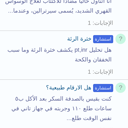
أنا أتناول حاليًا مضادًا للاكتئاب لعلاج الوسواس
القهري الشديد، يُسمى سيرترالين، وعندما...
الإجابات
1
خثرة الرئة
استشارة
هل تحليل pt,inr يكشف خثرة الرئة وما سبب
الخفقان والكحة
الإجابات
1
هل الارقام طبيعية؟
استشارة
كنت بقيس بالصدفة السكر بعد الأكل ب٥
ساعات طلع ١١٠ وجربته في جهاز تاني في
نفس الوقت طلع...