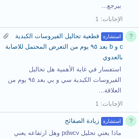
بيرجع...
الإجابات
1
H
قطعية تحاليل الفيروسات الكبدية
استشارة
a
c و b بعد ٩٥ يوم من التعرض المحتمل للاصابة
s
بالعدوي
1
استفسار في غاية الأهمية هل تحاليل
a
الفيروسات الكبدية سي و بي بعد ٩٥ يوم من
t
العلاقة...
t
الإجابات
1
a
c
زيادة الصفائح
استشارة
h
ماذا يعني تحليل pdwcv وهل ارتفاعه يعني