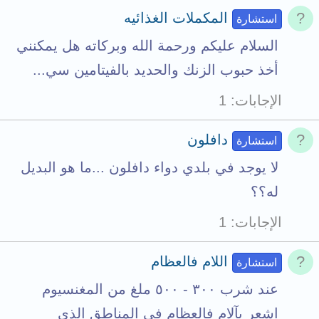
المكملات الغذائيه
استشارة
السلام عليكم ورحمة الله وبركاته هل يمكنني
أخذ حبوب الزنك والحديد بالفيتامين سي...
الإجابات
1
دافلون
استشارة
لا يوجد في بلدي دواء دافلون ...ما هو البديل
له؟؟
الإجابات
1
اللام فالعظام
استشارة
عند شرب ٣٠٠ - ٥٠٠ ملغ من المغنسيوم
اشعر بآلام فالعظام في المناطق الذي