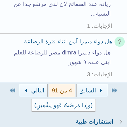
m
زيادة عدد الصفائح لان لدي مرتفع جدا عن
e
النسبة...
n
الإجابات
1
t
s
هل دواء ديمرا آمن اثناء فترة الرضاعة
t
هل دواء ديمرا dimra مضر للرضاعة للعلم
o
ابنى عنده ٩ شهور
t
الإجابات
3
a
l
الأول
الاخي
السابق
4 من 91
التالي
(وإذا مَرِضْتُ فَهو يَشْفِينِ)
استشارات طبية