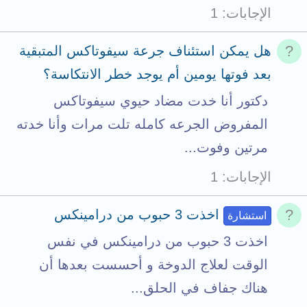
a
الإجابات
1
t
t
هل يمكن استئناف جرعة سيفوتاكس المتبقية
a
بعد فوتها يومين أم يوجد خطر الانتكاسة؟
c
دكتور أنا خدت مضاد حيوي سيفوتاكس
h
المفروض الجرعه كامله تلت مرات وأنا خدته
m
مرتين وفوت...
e
الإجابات
1
n
t
اخذت 3 حبوب من درامينكس
استشارة
s
اخذت 3 حبوب من درامينكس في نفس
t
الوقت لعلاج الدوخة و أحسست بعدها أن
o
هناك جفاف في الحلق...
t