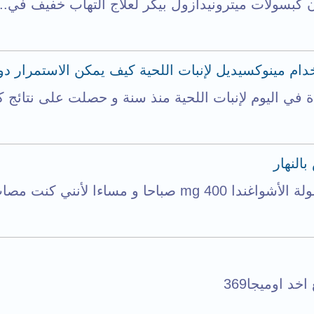
 كبسولات ميترونيدازول بيكر لعلاج التهاب خفيف في...
م مينوكسيديل لإنبات اللحية كيف يمكن الاستمرار دو
النهار
د اوميجا369