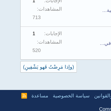
الإجابات
1
c
المشاهدات
h
713
m
e
الإجابات
1
n
المشاهدات
ي...
t
520
s
t
(وإذا مَرِضْتُ فَهو يَشْفِينِ)
o
t
a
l
لقوانين
سياسة الخصوصية
مساعدة
R
S
S
Comm