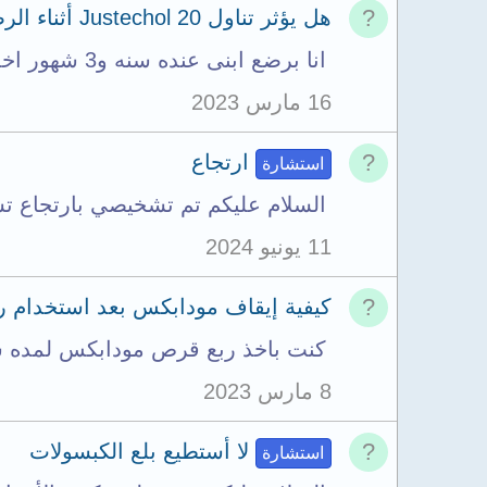
هل يؤثر تناول Justechol 20 أثناء الرضاعة بعد مرور 4 ساعات على الطفل؟
انا برضع ابنى عنده سنه و3 شهور اخد برشام Justechol 20 ولا ارضع ابنى الا بعد اربع ساعات...
16 مارس 2023
ارتجاع
استشارة
السلام عليكم تم تشخيصي بارتجاع ت
11 يونيو 2024
كيفية إيقاف مودابكس بعد استخدام رب
كنت باخذ ربع قرص مودابكس لمده سن
8 مارس 2023
لا أستطيع بلع الكبسولات
استشارة