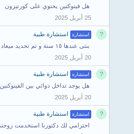
هل فيتوكتين يحتوي على كورتيزون
25 أبريل 2025
استشارة طبية
استشارة
بنتى عندها ١٥ سنة و تم تحديد ميعاد لاستئصال اللوزتين بعد ٣ ايام و تم عمل تحليل asot و...
20 أبريل 2025
استشارة طبية
استشارة
هل يوجد تداخل دوائي بين الفيتوكتين ل
20 أبريل 2025
استشارة طبية
استشارة
احترامي لك دكتورنا استخدمت زوجتي علاج ch alpha osteo وبعد استخدام اول كي