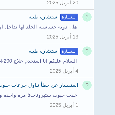
20 أبريل 2025
استشارة طبية
استشارة
هل ادوية حساسية الجلد لها تداخل او 
13 أبريل 2025
استشارة طبية
استشارة
السلام عليكم انا استخدم علاج SULPIRON-200 صرفه لي الدكتور والحمدلله اموري تمام تحسنت...
4 أبريل 2025
استفسار عن خطأ تناول جرعات حبوب
خدت حبوب ستيرونات٥ مره واحده وبعدين عرفت ان بناخد مرتين رجعت خدت مرتين تاني يوم بس في...
1 أبريل 2025