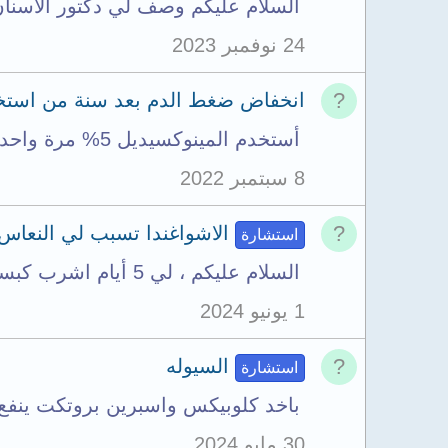
السلام عليكم وصف لي دكتور الأسنان
24 نوفمبر 2023
انخفاض ضغط الدم بعد سنة من استخدا
أستخدم المينوكسيديل 5% مرة واحدة في اليوم لإنبات اللحية منذ سنة و حصلت على نتائج كبيرة...
8 سبتمبر 2022
الاشواغندا تسبب لي النعاس ب
استشارة
السلام عليكم ، لي 5 أيام اشرب كبسولة الأشواغندا 400 mg صباحا و مساءا لأنني كنت مصاب...
1 يونيو 2024
السيوله
استشارة
باخد كلوبيكس واسبرين بروتكت ينفع اخ
30 مايو 2024