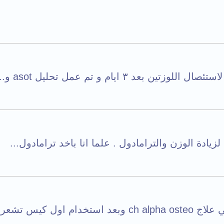
زيادة الوزن والترامادول . علما انا باخد ترامادول...
س تشعر بالم...