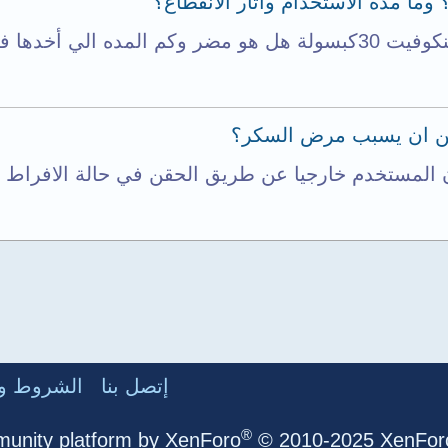
الي أخدها فية...
كن ان يسبب مرض السكر؟
المستخدم خارجيا عن طريق الحقن في حالة الافراط ف
إتصل بنا
الشروط وا
®
unity platform by XenForo
© 2010-2025 XenForo