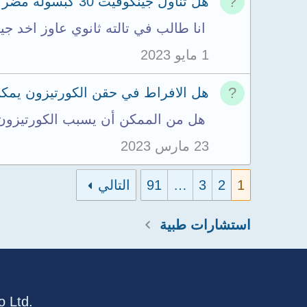
هل تناول جينكوفيت 30 كبسولة مضر؟ وما مدة الاستخدام وآثار الانقطاع؟
انا طالب في تالته ثانوي عاوز اخد جينكوفيت 30كبسولة هل هو مضر وكم المده 
1 مايو 2023
هل الافراط في حقن الكورتيزون يم
هل من الممكن أن يسبب الكورتيزون 
23 مارس 2023
1
2
3
…
91
التالي
استشارات طبية
 Ltd.