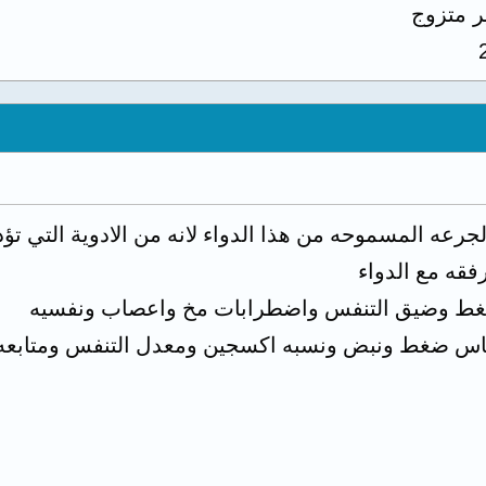
ر متزوج
رعه المسموحه من هذا الدواء لانه من الادوية التي تؤد
فقه مع الدواء
لضغط وضيق التنفس واضطرابات مخ واعصاب ونفسيه
س ضغط ونبض ونسبه اكسجين ومعدل التنفس ومتابعه ا