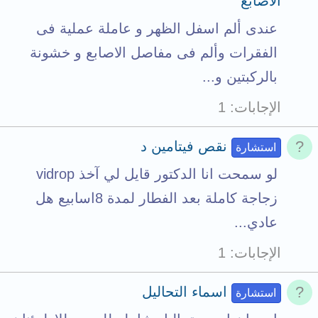
الاصابع
c
عندى ألم اسفل الظهر و عاملة عملية فى
h
الفقرات وألم فى مفاصل الاصابع و خشونة
m
بالركبتين و...
e
الإجابات
1
n
t
نقص فيتامين د
استشارة
s
لو سمحت انا الدكتور قايل لي آخذ vidrop
t
زجاجة كاملة بعد الفطار لمدة 8اسابيع هل
o
عادي...
t
الإجابات
1
a
l
اسماء التحاليل
استشارة