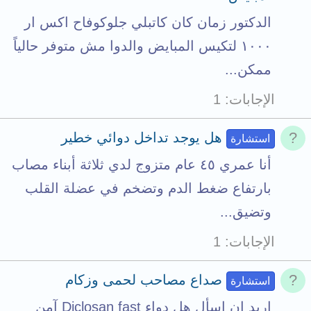
الدكتور زمان كان كاتبلي جلوكوفاح اكس ار
١٠٠٠ لتكيس المبايض والدوا مش متوفر حالياً
ممكن...
الإجابات
1
هل يوجد تداخل دوائي خطير
استشارة
أنا عمري ٤٥ عام متزوج لدي ثلاثة أبناء مصاب
بارتفاع ضغط الدم وتضخم في عضلة القلب
وتضيق...
الإجابات
1
صداع مصاحب لحمى وزكام
استشارة
اريد ان اسأل هل دواء Diclosan fast آمن