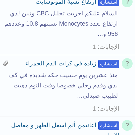
ارتفاع نسبة المونوسايت
استشارة
السلام عليكم اجريت تحليل CBC وتبين لدي
ارتفاع بعدد Monocytes نسبتهم 10.8 وعددهم
956 و...
الإجابات
1
H
زياده في كرات الدم الحمراء
استشارة
a
منذ عشرين يوم حسيت حكه شديده في كف
s
يدي وقدم رجلي خصوصا وقت النوم ذهبت
1
لطبيب صيدلي...
a
الإجابات
1
t
t
اعانىمن ألم اسفل الظهر و مفاصل
استشارة
a