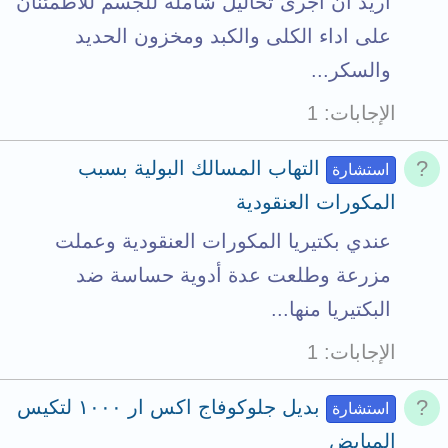
اريد ان اجرى تحاليل شامله للجسم للاطمئنان
على اداء الكلى والكبد ومخزون الحديد
والسكر...
الإجابات
1
التهاب المسالك البولية بسبب
استشارة
المكورات العنقودية
عندي بكتيريا المكورات العنقودية وعملت
مزرعة وطلعت عدة أدوية حساسة ضد
البكتيريا منها...
الإجابات
1
بديل جلوكوفاج اكس ار ١٠٠٠ لتكيس
استشارة
المبايض