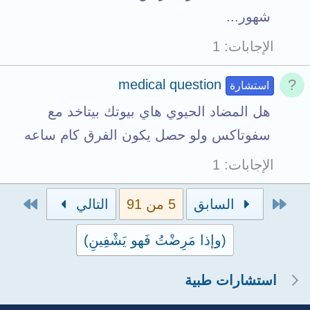
شهور...
الإجابات
1
medical question
استشارة
هل المضاد الحيوي هاي بيوتك بيتاخد مع
سفوتاكس ولو حصل يكون الفرق كام ساعه
الإجابات
1
الأول
الاخي
السابق
5 من 91
التالي
(وإذا مَرِضْتُ فَهو يَشْفِينِ)
استشارات طبية