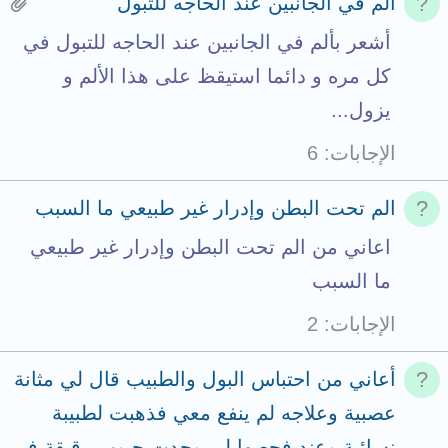
H
ألم في الجانبين عند الحاجه للتبول
a
أشعر بألم في الجانبين عند الحاجه للتبول في
s
كل مره و دائما استيقظ على هذا الألم و
1
يزول...
a
الإجابات
6
t
t
الم تحت البطن وإدرار غير طبيعي ما السبب
a
اعاني من الم تحت البطن وإدرار غير طبيعي
c
ما السبب
h
الإجابات
2
m
e
أعاني من احتباس البول والطبيب قال لي مثانة
n
عصبية وعلاجه لم ينفع معي فذهبت لطبيبة
t
نسائية وعند فحصها لي وجدت حبوب رقيقة في