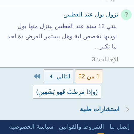
نزول بول عند العطس
بنتي 12 سنة عند العطس بينزل منها بول
اوديها تخصص اية وهل يستمر العرض دة لحد
ما تكبر...
الإجابات
3
الاخير
1 من 52
التالي
(وإذا مَرِضْتُ فَهو يَشْفِينِ)
استشارات طبية
إتصل بنا
الشروط والقوانين
سياسة الخصوصية