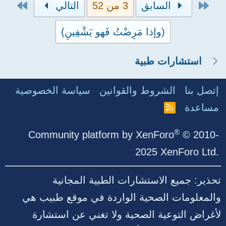
e
الأول
الاخي
السابق
3 من 52
التالي
n
(وإذا مَرِضْتُ فَهو يَشْفِينِ)
t
s
استشارات طبية
t
o
إتصل بنا
الشروط والقوانين
سياسة الخصوصية
t
مساعدة
R
S
a
S
®
Community platform by XenForo
© 2010-
l
2025 XenForo Ltd.
تحذير: جميع الاستشارات الطبية المجانية
والمعلومات الصحية الواردة في موقع طبيب هي
لأغراض التوعية الصحية ولا تغني عن استشارة