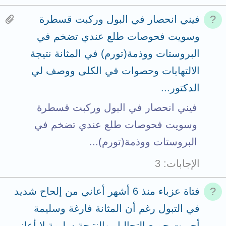
H
فيني انحصار في البول وركبت قسطرة
a
وسويت فحوصات طلع عندي تضخم في
s
البروستات ووذمة(تورم) في المثانة نتيجة
3
الالتهابات وحصوات في الكلى ووصف لي
a
الدكتور...
t
فيني انحصار في البول وركبت قسطرة
t
وسويت فحوصات طلع عندي تضخم في
a
البروستات ووذمة(تورم)...
c
الإجابات
3
h
m
فتاة عزباء منذ 6 أشهر أعاني من إلحاح شديد
e
في التبول رغم أن المثانة فارغة وسليمة
n
أجريت جميع التحاليل والنتيجة سليمة لا أعاني