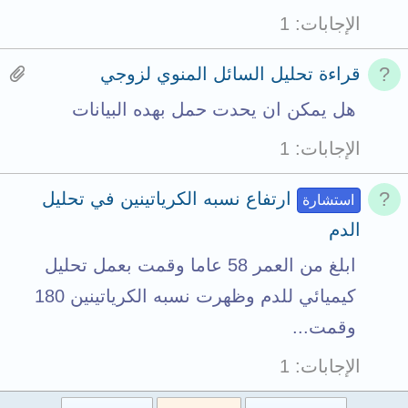
الإجابات
1
H
قراءة تحليل السائل المنوي لزوجي
a
هل يمكن ان يحدت حمل بهده البيانات
s
الإجابات
1
1
a
ارتفاع نسبه الكرياتينين في تحليل
استشارة
t
الدم
t
ابلغ من العمر 58 عاما وقمت بعمل تحليل
a
كيميائي للدم وظهرت نسبه الكرياتينين 180
c
وقمت...
h
الإجابات
1
m