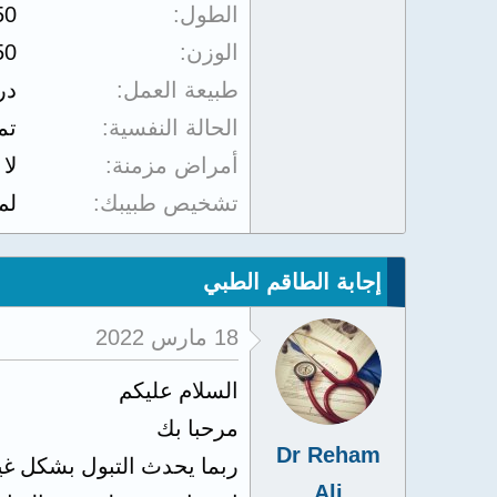
الطول
50
الوزن
50
طبيعة العمل
در
الحالة النفسية
تم
أمراض مزمنة
لا
تشخيص طبيبك
لم
إجابة الطاقم الطبي
18 مارس 2022
السلام عليكم
مرحبا بك
Dr Reham
ربما يحدث التبول بشكل غي
Ali