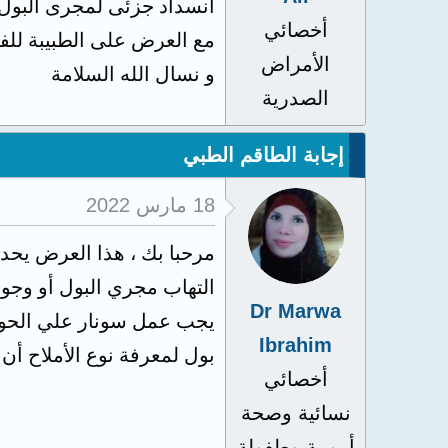
انسداد جزئى لمجرى البول ا
أخصائي
مع العرض على الطبيبة لل
الأمراض
و نسال الله السلامة
الصدرية
إجابة الطاقم الطبي
18 مارس 2022
مرحبا بك ، هذا العرض يحدث
التهاب مجري البول أو وجود
Dr Marwa
يجب عمل سونار علي الحوض
Ibrahim
بول لمعرفة نوع الأملاح أ
أخصائي
نسائية وصحة
أمومة وطفولة