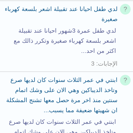
t
لدي طفل احيانا عند تقبيلة اشعر بلسعة كهرباء
a
صغيرة
c
لدي طفل عمرة 3شهور احيانا عند تقبيلة
h
اشعر بلسعة كهرباء صغيرة وتكرر ذالك مع
m
اكثر من احد...
e
الإجابات
3
n
t
ابنتي في عمر الثلاث سنوات كان لديها صرع
s
وتاخذ الديباكين وهي الان على وشك اتمام
t
سنتين منذ اخر مرة حصل معها تشنج المشكلة
o
ان شهيتها ضعيفة مما يسبب...
t
ابنتي في عمر الثلاث سنوات كان لديها صرع
a
وتاخذ الديباكين وهي الان على وشك اتمام