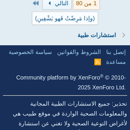
الاخير
1 من 80
التالي
(وإذا مَرِضْتُ فَهو يَشْفِينِ)
استشارات طبية
إتصل بنا
الشروط والقوانين
سياسة الخصوصية
مساعدة
R
S
S
®
Community platform by XenForo
© 2010-
2025 XenForo Ltd.
تحذير: جميع الاستشارات الطبية المجانية
والمعلومات الصحية الواردة في موقع طبيب هي
لأغراض التوعية الصحية ولا تغني عن استشارة