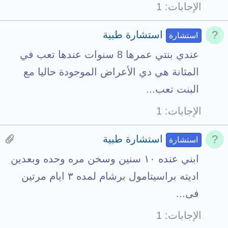
الإجابات
1
استشارة طبية
استشارة
عندي بنتي عمرها 8 سنوات عندها تعب في
المثانة هي دي الأعراض الموجودة حاليا مع
البنت تعب...
الإجابات
1
H
استشارة طبية
استشارة
a
ابني عنده ١٠ سنين وسخن مره وحده وبعدين
s
اديته براسيتامول برشام لمده ٣ ايام مرتين
1
فى...
a
الإجابات
1
t