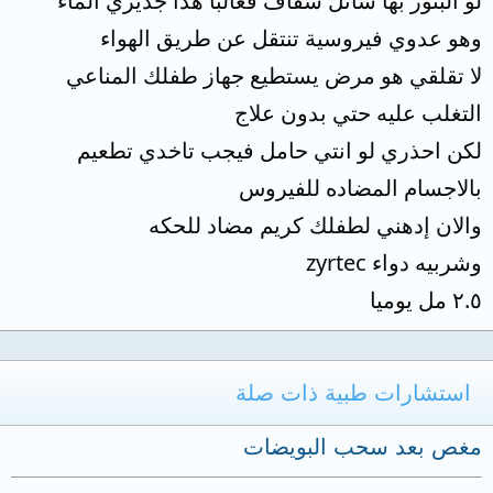
لو البثور بها سائل شفاف فغالبا هذا جديري الماء
وهو عدوي فيروسية تنتقل عن طريق الهواء
لا تقلقي هو مرض يستطيع جهاز طفلك المناعي
التغلب عليه حتي بدون علاج
لكن احذري لو انتي حامل فيجب تاخدي تطعيم
بالاجسام المضاده للفيروس
والان إدهني لطفلك كريم مضاد للحكه
وشربيه دواء zyrtec
٢.٥ مل يوميا
استشارات طبية ذات صلة
مغص بعد سحب البويضات