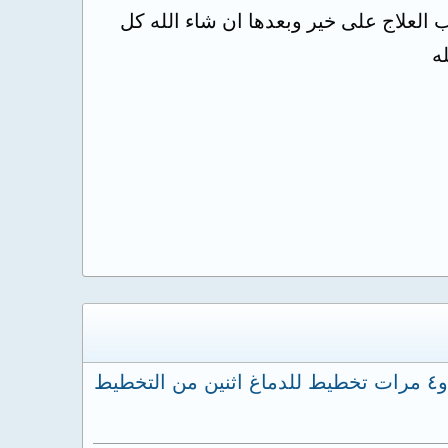
 العلاج على خير وبعدها ان شاء الله كل
ه
ابنتي عمرها الان سنتين اول تشنج كان في عمر ٨ شهور تم عمل جميع الفحوصات والخزعه ورنين و٤ مرات تخطيط للدماغ اثنين من التخطيط