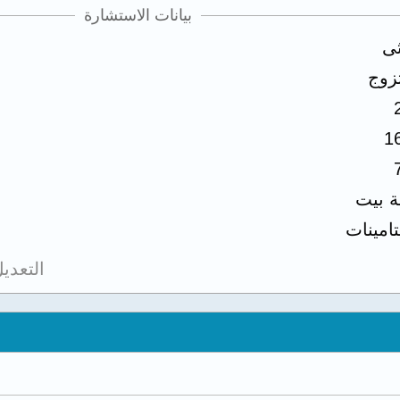
بيانات الاستشارة
ثى
زوج
1
ة بيت
تامينات
التعدي