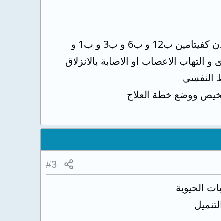
هناك اسباب عديدة لحدوث تنميل الاطراف منها نقص فى بعض الفيتامينات و المعادن كفيتامين ب12 و ب6 و ب3 و ب1 و
و التهاب الاعصاب او الاصابة بالانزلاق
ط النفسى
#3
ات الحيوية
تنميل