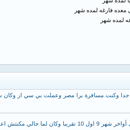
نفلونزا صعب جدا وكنت مسافرة برا مصر وعملت بي سي ار وكا
انا كنت من حوالي 3 شهور عندي كورونا في أواخر شهر 9 اول 