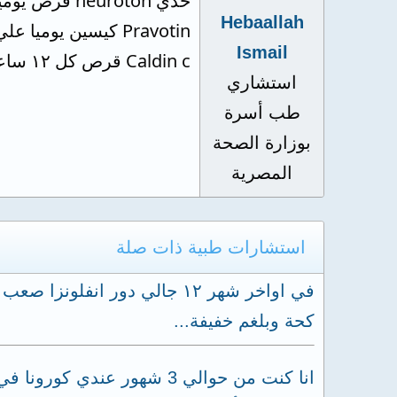
خذي neuroton قرص يوميا لمده شهر
Hebaallah
Pravotin كيسين يوميا علي معده فارغه لمده شهر
Ismail
Caldin c قرص كل ١٢ ساعه لمده شهر
استشاري
طب أسرة
بوزارة الصحة
المصرية
استشارات طبية ذات صلة
في اواخر شهر ١٢ جالي دور ا
كحة وبلغم خفيفة...