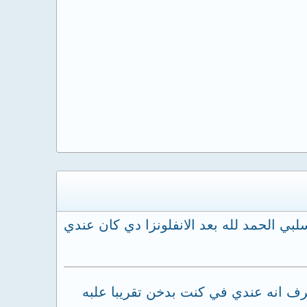
ن سلبي الحمد لله بعد الانفلونزا دي كان عندي
10 تقريبا وكان لما جالي مكنتش اعرف انه عندي في كنت بدخن تقريبا علبه