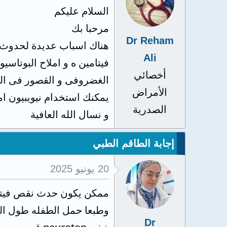
السلام عليكم
مرحبا بك
Dr Reham
Ali
فيتامين ه و املاح البوتاسي
أخصائي
الغضروفى و القصور فى الغد
الأمراض
يمكنك استخدام نيويبيون امبول عضل كل 3 ايام مع مراجعة الطبيب
الصدرية
و نسال الله العافية
إجابة الطاقم الطبي
20 يونيو 2025
ممكن يكون حدث نقص فيتامي
وطبعا حمل الطفله طول ال
Dr