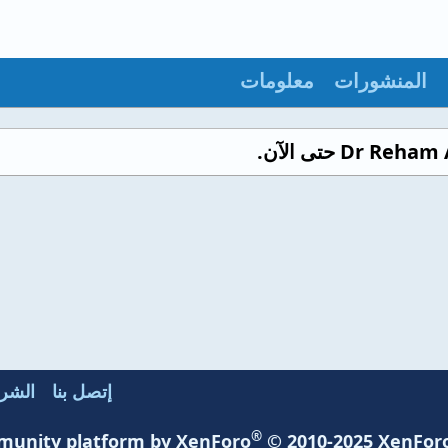
المنشورات
معلومات
إتصل بنا
الشرو
®
unity platform by XenForo
© 2010-2025 XenForo