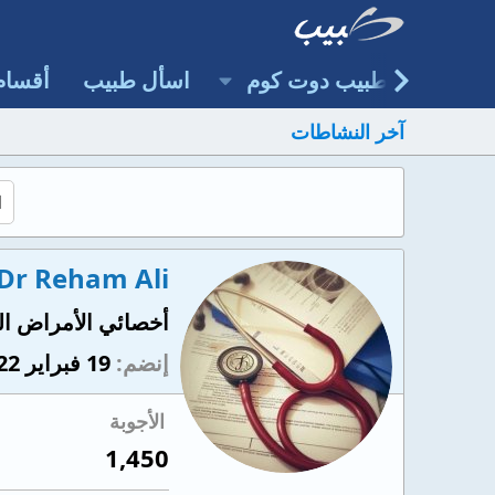
طبيب دوت كوم
اسأل طبيب
أقسام
آخر النشاطات
Dr Reham Ali
أخصائي الأمراض ال
إنضم
19 فبراير 2022
الأجوبة
1,450