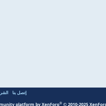
إتصل بنا
الشرو
®
unity platform by XenForo
© 2010-2025 XenForo