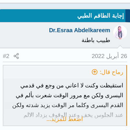
إجابة الطاقم الطبي
Dr.Esraa Abdelkareem
طبيب باطنة
26 أبريل 2022
#2
رماح قال:
استقيظت وكنت لا اعاني من وجع في قدمي
اليسرى ولكن مع مرور الوقت شعرت بألم في
القدم اليسرى وكلما مر الوقت يزيد شدته ولكن
عند الجلوس يخف وعند الوقوف يزداد الالم
اضغط للمزيد…
فما هو السبب في ذلك وكيف استطيع ان اعالجه