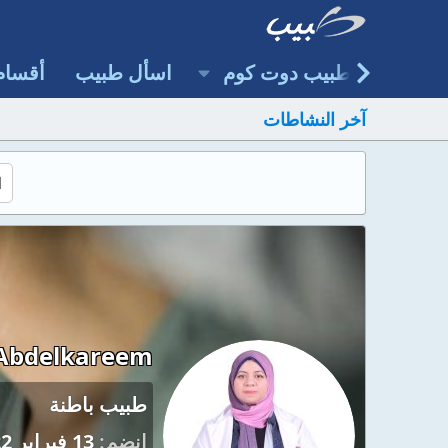
طبيب دوت كوم
اسأل طبيب
أقسام
آخر النشاطات
 Abdelkareem
طبيب باطنة
إنضم
13 فبراير 2022