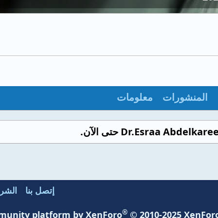
المنشورات
معلومات
إتصل بنا
الشرو
®
unity platform by XenForo
© 2010-2025 XenForo