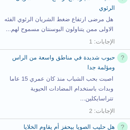
a
الرئوي
c
هل مرضى ارتفاع ضغط الشريان الرئوي الفئه
h
الاولى ممن يتناولون البوسنتان مسموح لهم...
m
الإجابات
1
e
n
حبوب شديدة في مناطق واسعة من الراس
t
ومؤلمة جدا
s
اصبت بحب الشباب منذ كان عمري 15 عاما
t
وبدات باستخدام المضادات الحيوية
o
تتراسايكلين...
t
الإجابات
2
a
l
هل حليب الصويا بيحفز أم يقاوم الخلايا