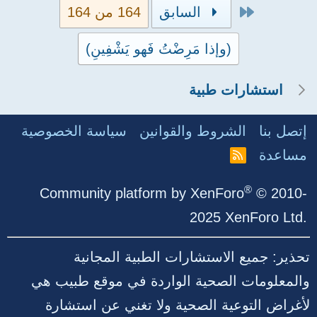
الأول
السابق
164 من 164
(وإذا مَرِضْتُ فَهو يَشْفِينِ)
استشارات طبية
إتصل بنا
الشروط والقوانين
سياسة الخصوصية
مساعدة
R
S
S
®
Community platform by XenForo
© 2010-
2025 XenForo Ltd.
تحذير: جميع الاستشارات الطبية المجانية
والمعلومات الصحية الواردة في موقع طبيب هي
لأغراض التوعية الصحية ولا تغني عن استشارة