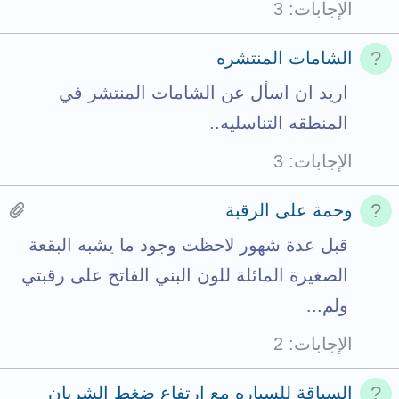
الإجابات
3
الشامات المنتشره
اريد ان اسأل عن الشامات المنتشر في
المنطقه التناسليه..
الإجابات
3
H
وحمة على الرقبة
a
قبل عدة شهور لاحظت وجود ما يشبه البقعة
s
الصغيرة المائلة للون البني الفاتح على رقبتي
1
ولم...
a
الإجابات
2
t
t
السياقة للسياره مع ارتفاع ضغط الشريان