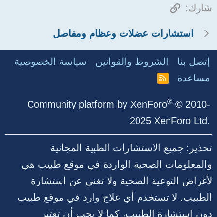
الرابط
شارك:
استشارات عضلات وعظام ومفاصل
إتصل بنا
الشروط والقوانين
سياسة الخصوصية
مساعدة
R
S
S
®
Community platform by XenForo
© 2010-
2025 XenForo Ltd.
تحذير: جميع الاستشارات الطبية المجانية
والمعلومات الصحية الواردة في موقع طبيب هي
لأغراض التوعية الصحية ولا تغني عن استشارة
الطبيب. لا تستخدم أي علاج وارد في موقع طبيب
دون استشارة الطبيب، كما لا يجب أن تعتبر