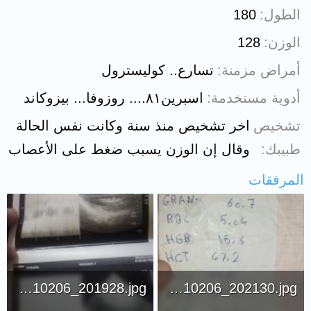
الطول
180
الوزن
128
أمراض مزمنة
تسارع.. كوليسترول
أدوية مستخدمة
اسبرين٨١.... روزوفا... بيزوكاند
تشخيص
اخر تشخيص منذ سنة وكانت نفس الحالة
طبيبك
وقال إن الوزن يسبب ضغط على الأعصاب
المرفقات
IMG_20210206_201928.jpg
IMG_20210206_202130.jpg