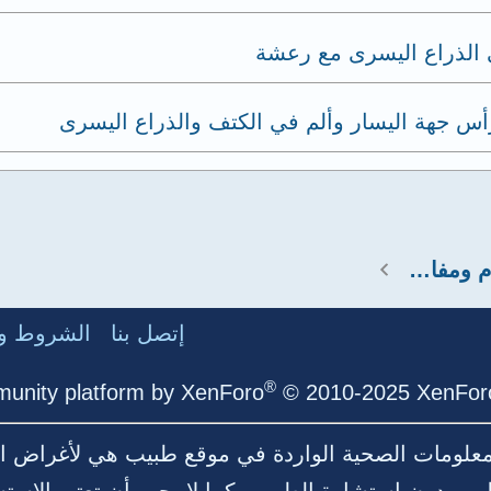
 الذراع اليسرى مع رعشة
أس جهة اليسار وألم في الكتف والذراع اليسرى
استشارات عضلات وعظام ومفاصل
إتصل بنا
الشروط وا
®
unity platform by XenForo
© 2010-2025 XenForo
لمعلومات الصحية الواردة في موقع طبيب هي لأغراض ال