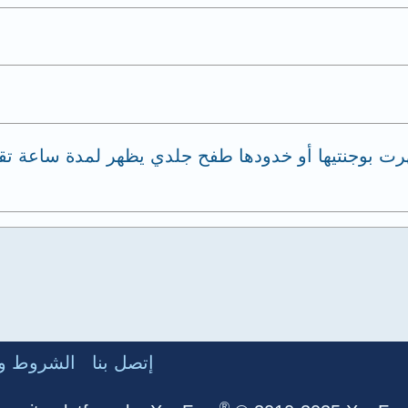
لبارحة ظهرا ظهرت بوجنتيها أو خدودها طفح جلدي يظهر لمدة ساع
إتصل بنا
الشروط وا
®