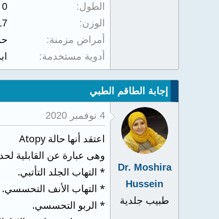
الطول
0
الوزن
17
أمراض مزمنة
حس
أدوية مستخدمة
اب
إجابة الطاقم الطبي
4 نوفمبر 2020
اعتقد أنها حالة Atopy
وهى عبارة عن القابلية لح
Dr. Moshira
* التهاب الجلد التأتبي.
Hussein
* التهاب الأنف التحسسي.
طبيب جلدية
* الربو التحسسي.