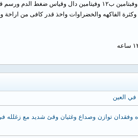
ياس ضغط الدم ورسم قلب
 وكثرة الفاكهه والخضراوات واخذ قدر كافى من اراخة وتق
في العين
قدان توازن وصداع وغثيان وقئ شديد مع زغلله في الع