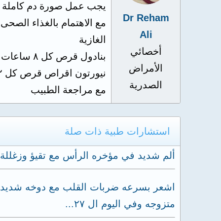
يجب عمل صورة دم كاملة وفبتامين ب١٢ وفيتامين دال وق
Dr Reham
مع الاهتمام بالغذاء الصحى
Ali
الغازية
أخصائي
بنادول قرص كل ٨ ساعات
الأمراض
نيورتون اقراص قرص كل ١٢ ساعه
الصدرية
مع مراجعة الطبيب
استشارات طبية ذات صلة
ألم شديد في مؤخره الرأس مع تقيؤ وزغللة 
اشعر بسرعه ضربات القلب مع دوخه شديده وف
متزوجه وفي اليوم ال ٢٧...