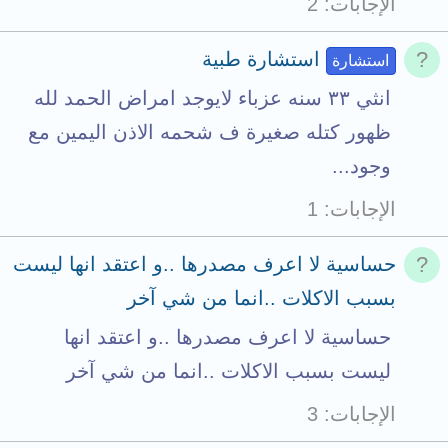
الإجابات
2
t
h
o
m
استشارة طبية
استشارة
t
e
انثي ٣٣ سنه عزباء لايوجد امراض الحمد لله
a
n
ظهور كتله صغيرة ف شحمه الاذن اليمين مع
l
t
وجود...
s
الإجابات
1
t
o
حساسية لا اعرف مصدرها ..و اعتقد انها ليست
t
بسبب الاكلات ..انما من شي آخر
a
حساسية لا اعرف مصدرها ..و اعتقد انها
l
ليست بسبب الاكلات ..انما من شي آخر
الإجابات
3