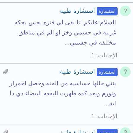
استشارة طبية
استشارة
السلام عليكم انا بقى لي فتره بحس بحكه
غريبه في جسمي وخز او الم في مناطق
مختلفه في جسمي...
الإجابات
1
H
استشارة طبية
استشارة
a
بنتي حالها حساسيه من الحنه وحصل احمرار
s
وتورم وبعد كده ظهرت البقعه البيضاء دي دا
1
ايه...
a
الإجابات
1
t
t
H
استشارة طبية
استشارة