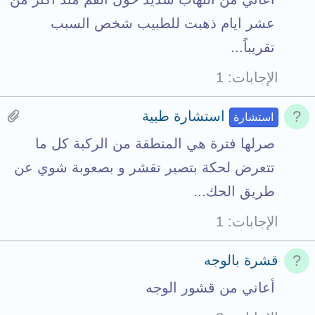
s
s
عشر ايام ذهبت للطبيب شخص السبب
t
1
تقريباً...
o
a
الإجابات
1
t
t
a
t
H
استشارة طبية
استشارة
l
a
a
صرلها فترة هي المنطقة من الركبة كل ما
c
s
تتعرض لحكة بتصير تقشر و بصعوبة شوي عن
h
1
طريق الحك...
m
a
الإجابات
1
e
t
n
t
قشرة بالوجه
t
a
أعاني من قشور الوجه
s
c