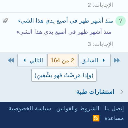
c
الإجابات
2
h
m
H
منذ أشهر ظهر في أصبع يدي هذا الشيء
e
a
منذ أشهر ظهر في أصبع يدي هذا الشيء
n
s
الإجابات
3
t
1
s
a
الأول
الاخ
السابق
2 من 164
التالي
t
t
(وإذا مَرِضْتُ فَهو يَشْفِينِ)
o
t
t
a
استشارات طبية
a
c
l
h
إتصل بنا
الشروط والقوانين
سياسة الخصوصية
m
مساعدة
R
S
e