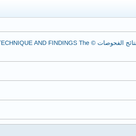
‎الرجاء مراجعة الطبيب للحصول على شرح نتائج الفحوصات © he