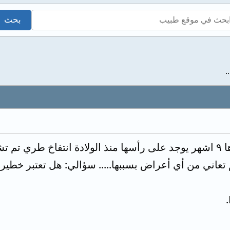
السلام عليكم طفلتي عمرها ٩ اشهر يوجد على رأسها منذ الولادة انت
 تعاني من أي أعراض بسببها..... سؤالي: هل تعتبر خطي