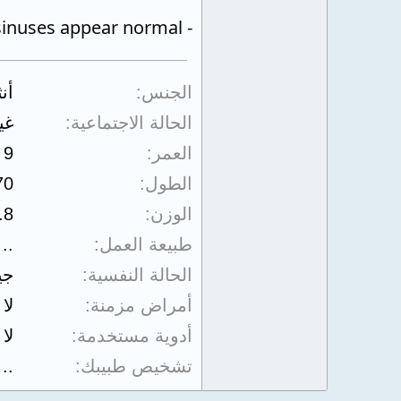
- The paranasal sinuses appear normal.
الجنس
أن
الحالة الاجتماعية
غي
العمر
9
الطول
70
الوزن
.8
طبيعة العمل
..
الحالة النفسية
جي
أمراض مزمنة
لا
أدوية مستخدمة
لا
تشخيص طبيبك
..