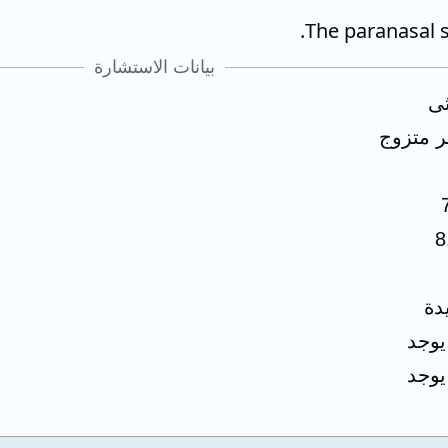
بيانات الاستشارة
ثى
ر متزوج
8
دة
 يوجد
 يوجد