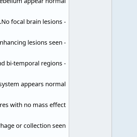
ebellum appear normal.
- No focal brain lesions.
- No enhancing lesions seen.
- Prominent subarachnoid spaces seen in the bi-frontal and bi-temporal regions.
 system appears normal.
res with no mass effect.
age or collection seen.