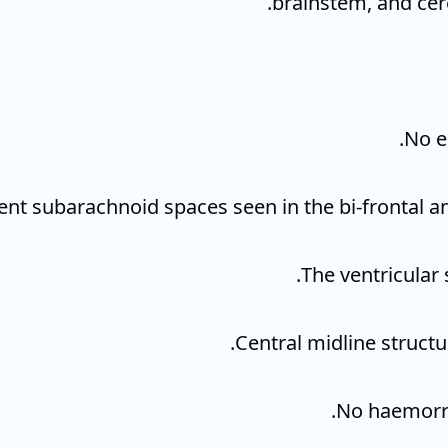
brainstem, and cer
The ventricular
Central midline structu
No haemorrh