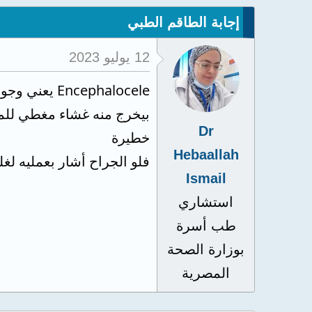
إجابة الطاقم الطبي
12 يوليو 2023
Encephalocele يعني وجود فتحه في الجمجمه أدت إلي فتق
بيخرج منه غشاء مغطي للمخ
Dr
خطيرة
Hebaallah
فلو الجراح أشار بعمليه ل
Ismail
استشاري
طب أسرة
بوزارة الصحة
المصرية