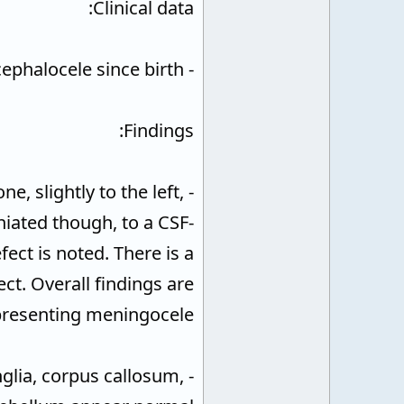
Clinical data:
- This is a 5 months-old female patient who presented with occipital encephalocele since birth.
Findings:
e, slightly to the left,
iated though, to a CSF-
ect is noted. There is a
ct. Overall findings are
presenting meningocele.
anglia, corpus callosum,