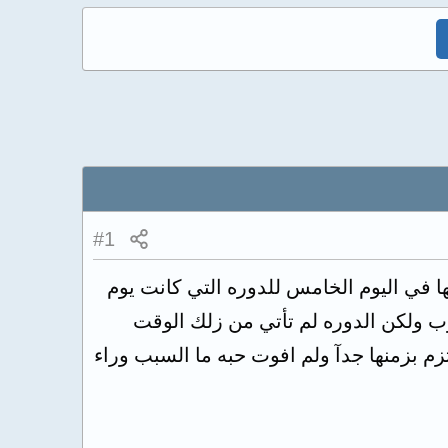
#1
رولوت ال35 حبه وانا مرضع عمر طفلتي 6 اشهر تناولتها في اليوم الخامس للدوره التي كانت يوم
عد مرور 20 يومآ من بدء تناول الحبوب ولكن الدوره لم تأتي من زلك الوقت
زم بزمنها جدآ ولم افوت حبه ما السبب وراء