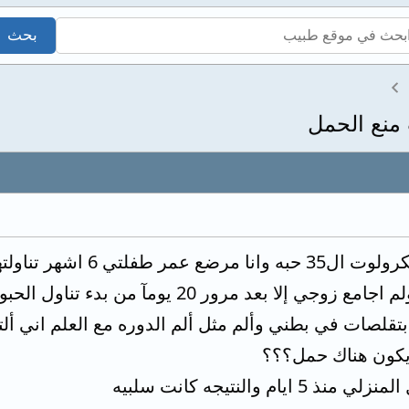
 منع الحمل
اتناول حبوب منع الحمل ميك
2/7/2020 اي منذ شهرين ولم اجامع زوجي إلا ب
قلصات في بطني وألم مثل ألم الدوره مع العلم اني ألت
 يكون هناك حمل؟؟؟
 والنتيجه كانت سلبيه