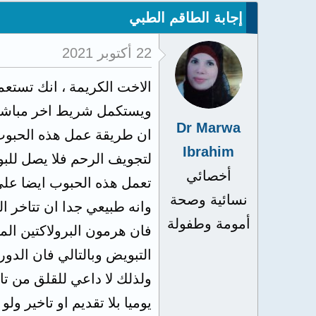
إجابة الطاقم الطبي
22 أكتوبر 2021
الاخت الكريمة ، انك تستع
ويستكمل شريط اخر مباشرة
Dr Marwa
ان طريقة عمل هذه الحبوب
Ibrahim
لتجويف الرحم فلا يصل للبو
أخصائي
تعمل هذه الحبوب ايضا علي
نسائية وصحة
وانه طبيعي جدا ان تتاخر ا
أمومة وطفولة
فان هرمون البرولاكتين المر
التبويض وبالتالي فان الدور
ولذلك لا داعي للقلق من تا
يوميا بلا تقديم او تاخير و