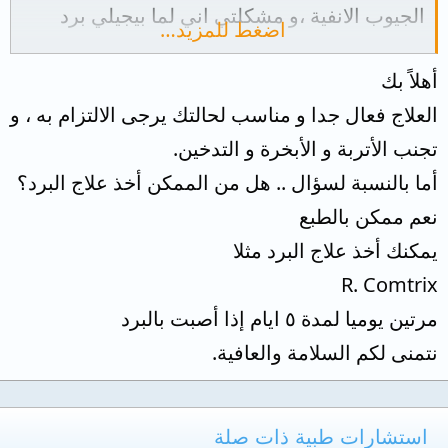
الجيوب الانفية ،و مشكلتي اني لما بيجيلي برد
اضغط للمزيد…
انفي بتتسد و بيحصل زي راجع من المخاط الي
أهلاً بك
الحلق فبيلتهب جدا و بحس اني مش قادر ابلع و
العلاج فعال جدا و مناسب لحالتك يرجى الالتزام به ، و
يبتدي السعال و كده فا كنت عايز اعرف انا اعمل
تجنب الأتربة و الأبخرة و التدخين.
ايه في المشكلة ديه ، مع العلم الدكتور اداني
أما بالنسبة لسؤال .. هل من الممكن أخذ علاج البرد؟
العلاج ده (betallerge كل 12 ساعة لمدة 15 يوم ،
نعم ممكن بالطبع
Allerfen مرتين في اليوم لمدة 6 أشهر ،
يمكنك أخذ علاج البرد مثلا
كليريست قرص كل 12 ساعة لمدة 15 يوم ،
R. Comtrix
tabocine كل 12 ساعة لمدة 15 يوم ) ده العلاج
مرتين يوميا لمدة ٥ ايام إذا أصبت بالبرد
اللي الدكتور كتبهولي و هل من الممكن لما يجيلي
نتمنى لكم السلامة والعافية.
برد اخد علاج برد مع العلاج ده ؟ فكنت عايز
استشارة ضروري لو تكرمتم .. و شكراً جزيلاً
استشارات طبية ذات صلة