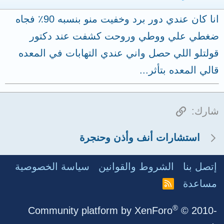
انا كان عندي دور برد وخفيت منو بنسبه 90٪ فجاه
ضغطي علي ووطي وروحت كشفت عند دكتور
قولتلو اللي حصل واني عندي التهابات في المعده
قالي المعده بتأثر...
الرابط
شارك:
استشارات أنف وأذن وحنجرة
إتصل بنا
الشروط والقوانين
سياسة الخصوصية
مساعدة
R
S
S
®
Community platform by XenForo
© 2010-