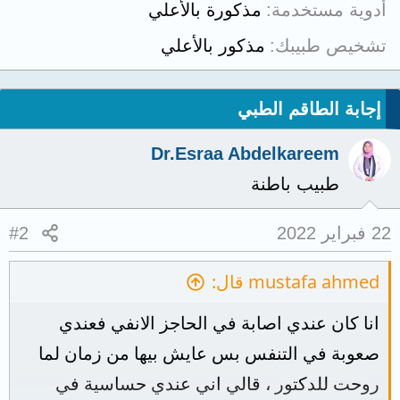
أدوية مستخدمة
مذكورة بالأعلي
تشخيص طبيبك
مذكور بالأعلي
إجابة الطاقم الطبي
Dr.Esraa Abdelkareem
طبيب باطنة
22 فبراير 2022
#2
mustafa ahmed قال:
انا كان عندي اصابة في الحاجز الانفي فعندي
صعوبة في التنفس بس عايش بيها من زمان لما
روحت للدكتور ، قالي اني عندي حساسية في