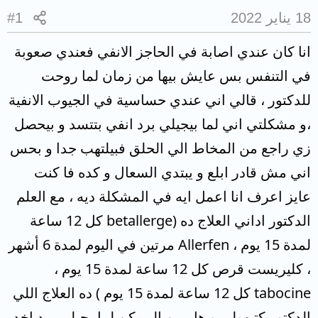
18 يناير 2022
#1
انا كان عندي اصابة في الحاجز الانفي فعندي صعوبة
في التنفس بس عايش بيها من زمان لما روحت
للدكتور ، قالي اني عندي حساسية في الجيوب الانفية
،و مشكلتي اني لما بيجيلي برد انفي بتتسد و بيحصل
زي راجع من المخاط الي الحلق فبيلتهب جدا و بحس
اني مش قادر ابلع و يبتدي السعال و كده فا كنت
عايز اعرف انا اعمل ايه في المشكلة ديه ، مع العلم
الدكتور اداني العلاج ده (betallerge كل 12 ساعة
لمدة 15 يوم ، Allerfen مرتين في اليوم لمدة 6 أشهر
، كليريست قرص كل 12 ساعة لمدة 15 يوم ،
tabocine كل 12 ساعة لمدة 15 يوم ) ده العلاج اللي
الدكتور كتبهولي و هل من الممكن لما يجيلي برد اخد