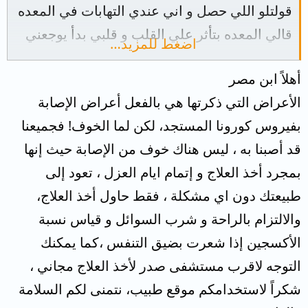
قولتلو اللي حصل و اني عندي التهابات في المعده
قالي المعده بتأثر علي القلب و قلبي بدأ يوجعني
اضغط للمزيد…
الاول كان بانقباض بعد كده بنغزه و سرعه ضربات
أهلاً ابن مصر
القلب روحت لدكتور تاني قالي الأعراض دي
الأعراض التي ذكرتها هي بالفعل أعراض الإصابة
اعراض كورونا و الاعراض اللي عندي تشمل صداع
بفيروس كورونا المستجد، لكن لما الخوف! فجميعنا
التهاب في الحلق رشح كحه ناشفه لكن اغلب
قد أصبنا به ، ليس هناك خوف من الإصابة حيث إنها
الاعراض دي راحت عملت رسم قلب طلع مظبوط
بمجرد أخذ العلاج و إتمام ايام العزل ، تعود إلى
و السكر مظبوط و عملت سي بي سي مظبوطه
طبيعتك دون اي مشكلة ، فقط حاول أخذ العلاج،
ما عدا المنوسيتس طلع عالي كان 16 و الطبيعي
والالتزام بالراحة و شرب السوائل و قياس نسبة
10الدكتور قالتلي انت كده عندك كورونا و قالتلي
الأكسجين إذا شعرت بضيق التنفس ،كما يمكنك
اعمل مسحه و انا معييش فلوس للمسحه لاني
التوجه لاقرب مستشفى صدر لأخذ العلاج مجاني ،
فقير دلوقتي انا خايف اوي و مرعوب و النفسيه
شكراً لاستخدامكم موقع طبيب، نتمنى لكم السلامة
زي الزفت و من سيئ لأسوء ا فيدوني أفادكم الله