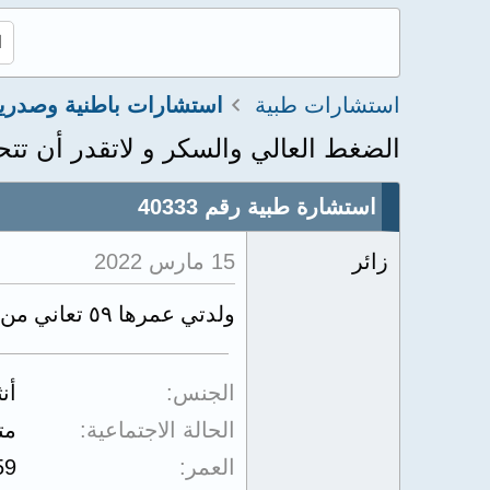
استشارات طبية
استشارات باطنية وصدري
الضغط العالي والسكر و لاتقدر أن تتح
استشارة طبية رقم 40333
زائر
15 مارس 2022
ولدتي عمرها ٥٩ تعاني من الضغط العالي والسكر وبتشتكي أنها لاتقدر أن تتحكم في البول ياريت لو في علاج لحالتها
الجنس
أن
الحالة الاجتماعية
مت
العمر
59