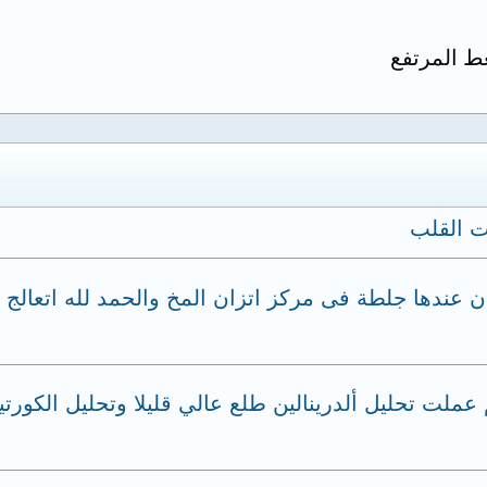
غط المرتفع
ت القلب
 عندها جلطة فى مركز اتزان المخ والحمد لله اتعا
رم حميد بالغدة الكظرية حجمه 11 مم عملت تحليل ألدرينالين طلع عالي قليل