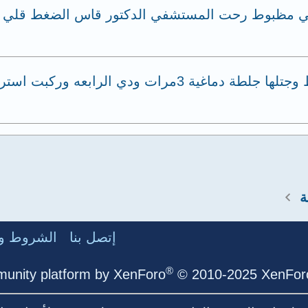
 مظبوط رحت المستشفي الدكتور قاس الضغط قلي ال
والدتي سنها 63 سنه وعندها السكر والضغط وجتلها جلطة دم
ة
إتصل بنا
الشروط وا
®
unity platform by XenForo
© 2010-2025 XenForo