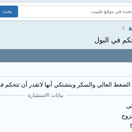
ة
كم في البول
بيانات الاستشارة
ثى
زوج