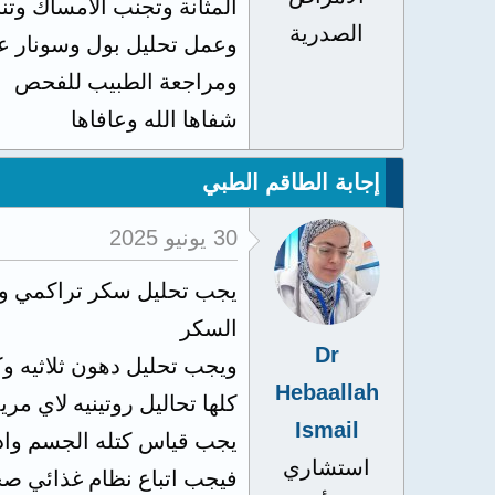
المثانة وتجنب الامساك وتن
الصدرية
وعمل تحليل بول وسونار على
ومراجعة الطبيب للفحص
شفاها الله وعافاها
إجابة الطاقم الطبي
30 يونيو 2025
يجب تحليل سكر تراكمي وسك
السكر
Dr
ويجب تحليل دهون ثلاثيه 
Hebaallah
كلها تحاليل روتينيه لاي 
Ismail
يجب قياس كتله الجسم واذا
استشاري
فيجب اتباع نظام غذائي صح