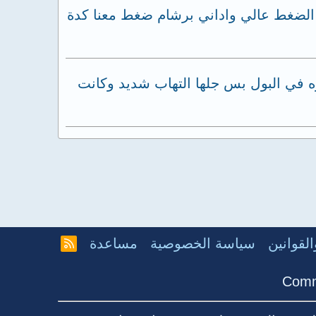
ضغط عالي واداني برشام ضغط معنا كدة
اغية 3مرات ودي الرابعه وركبت استره في البول بس جلها التهاب شديد وكانت
لقوانين
سياسة الخصوصية
مساعدة
R
S
S
Comm