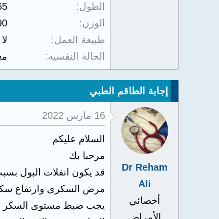
الطول
65
الوزن
90
طبيعة العمل
لا
الحالة النفسية
مع
إجابة الطاقم الطبي
16 مارس 2022
السلام عليكم
مرحبا بك
Dr Reham
قد يكون انفلات البول بسبب
Ali
مرض السكرى وارتفاع سكر ا
أخصائي
يجب ضبط مستوى السكر فى 
الأمراض