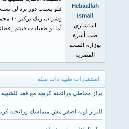
Hebaallah
فلو بسبب دور برد لن نستخ
Ismail
وشراب زنك تركيز ١٠ مجم لمده ١٤ يوم
استشاري
أما لو طفيليات فبيتم إعط
طب أسرة
بوزارة الصحة
المصرية
استشارات طبية ذات صلة
براز مخاطي ورائحته كريهة مع فقد للشهية 
البراز لونه اصفر مش متماسك ورائحته كريه