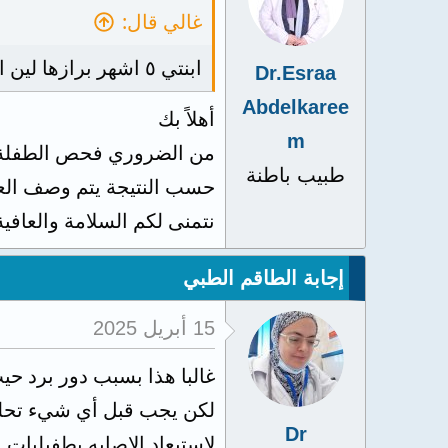
غالي قال:
ابنتي ٥ اشهر برازها لين اخضر رائحته كريهه وفيه مخاط
Dr.Esraa
Abdelkaree
أهلاً بك
m
من الضروري فحص الطفلة للتأ
طبيب باطنة
حسب النتيجة يتم وصف العلا
نتمنى لكم السلامة والعافية
إجابة الطاقم الطبي
15 أبريل 2025
غالبا هذا بسبب دور برد حيث
لكن يجب قبل أي شيء تحلي
Dr
لاستبعاد الاصابه بطفيليات 