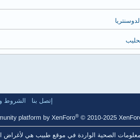
دوسنتريا
حليب
إتصل بنا
الشروط وا
®
unity platform by XenForo
© 2010-2025 XenForo
لمعلومات الصحية الواردة في موقع طبيب هي لأغراض ال