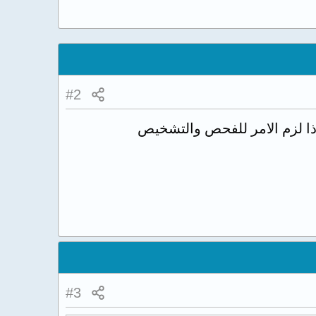
#2
اذا لزم الامر للفحص والتشخيص
#3