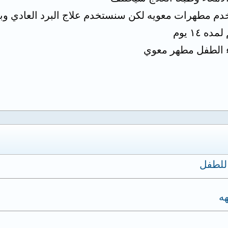
دم مطهرات معويه لكن سنستخدم علاج البرد العادي وب
اء الطفل مطهر معوي
للطفل
ه