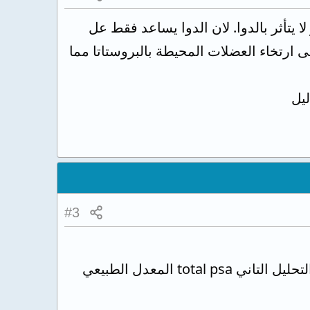
لا يتأثر بالدوا. لان الدوا يساعد فقط عل
 ارتخاء العضلات المحيطة بالبروستاتا مما
ليل
#3
بالنسبه للتحليل الاول Free psa المعدل الطبيعي لا يزيد .عن 2 وبالنسبه لك 0.94 والتحليل التاني total psa المعدل الطبيعي