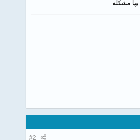
 بها مشكله
#2