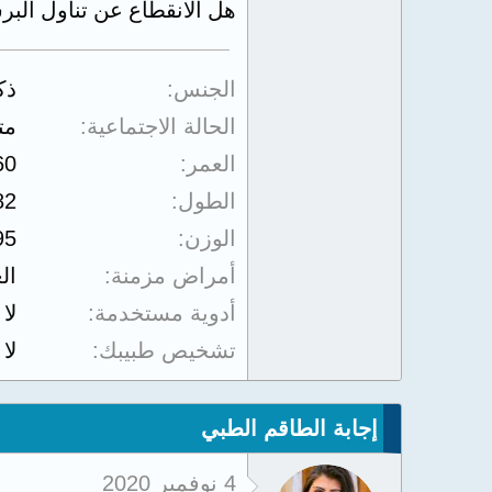
هل الانقطاع عن تناول البرش
الجنس
ذك
الحالة الاجتماعية
مت
العمر
60
الطول
82
الوزن
95
أمراض مزمنة
ال
أدوية مستخدمة
لا
تشخيص طبيبك
لا
إجابة الطاقم الطبي
4 نوفمبر 2020