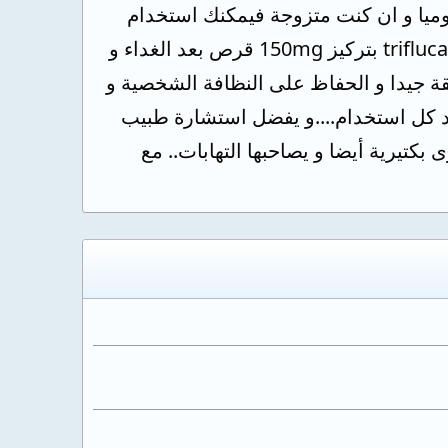
اجها استخدام كريم candistan أو gynoconazole 3 مرات يوميا و ان كنت متزوجة فيمكنك استخدام
لبوس مهبلي gynoconazole لبوس مهبلي مساء و استخدام أقراص triflucan or diflucan بتركيز 150mg قرص بعد الغداء و
ة جيدا و الحفاظ على النظافة الشخصية و
ند كل استخدام....و يفضل استشارة طبيب
تيرية أيضا و يصاحبها التهابات.. مع