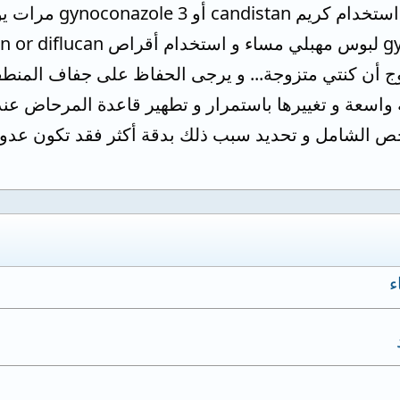
هذه عدوى فطريةو عل
وج أن كنتي متزوجة... و يرجى الحفاظ على جفاف المنطق
ة واسعة و تغييرها باستمرار و تطهير قاعدة المرحاض ع
ص الشامل و تحديد سبب ذلك بدقة أكثر فقد تكون عدوى بك
ء