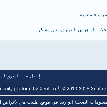
يسبب حساسية
حكة . أو هرش. النهاردة بس وشكرا
إتصل بنا
الشروط وا
®
unity platform by XenForo
© 2010-2025 XenForo
لمعلومات الصحية الواردة في موقع طبيب هي لأغراض ال