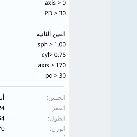
axis > 0
PD > 30
العين الثانية
sph > 1.00
cyl> 0.75
axis > 170
pd > 30
الجنس
أن
العمر
24
الطول
54
الوزن
70