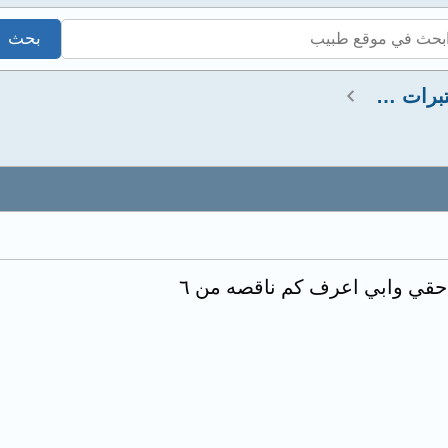
استشارات صيدلانية ومختبرات طبية
قي وابي اعرف كم ناقصه من ٦