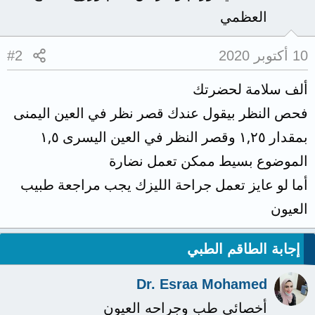
العظمي
10 أكتوبر 2020
#2
ألف سلامة لحضرتك
فحص النظر بيقول عندك قصر نظر في العين اليمنى
بمقدار ١,٢٥ وقصر النظر في العين اليسرى ١,٥
الموضوع بسيط ممكن تعمل نضارة
أما لو عايز تعمل جراحة الليزك يجب مراجعة طبيب
العيون
إجابة الطاقم الطبي
Dr. Esraa Mohamed
أخصائي طب وجراحه العيون