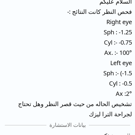
السلام عليكم
فحص النظر كانت النتائج :-
Right eye
Sph : -1.25
Cyl :- -0.75
Ax. :- 100°
Left eye
Sph :- (-1.5
Cyl : -0.5
Ax :2°
تشخيص الحاله من حيث قصر النظر وهل تحتاج
لجراحة الترا ليزك
بيانات الاستشارة