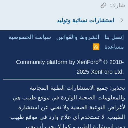
الرابط
شارك:
استشارات نسائية وتوليد
إتصل بنا
الشروط والقوانين
سياسة الخصوصية
مساعدة
R
S
S
®
Community platform by XenForo
© 2010-
2025 XenForo Ltd.
تحذير: جميع الاستشارات الطبية المجانية
والمعلومات الصحية الواردة في موقع طبيب هي
لأغراض التوعية الصحية ولا تغني عن استشارة
الطبيب. لا تستخدم أي علاج وارد في موقع طبيب
دون استشارة الطبيب، كما لا يجب أن تعتبر