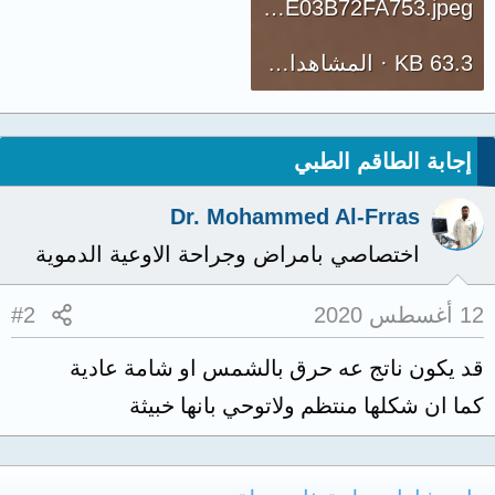
9D70AB38-FF12-474A-B54F-BE03B72FA753.jpeg
63.3 KB · المشاهدات: 261
إجابة الطاقم الطبي
Dr. Mohammed Al-Frras
اختصاصي بامراض وجراحة الاوعية الدموية
12 أغسطس 2020
#2
قد يكون ناتج عه حرق بالشمس او شامة عادية
كما ان شكلها منتظم ولاتوحي بانها خبيثة