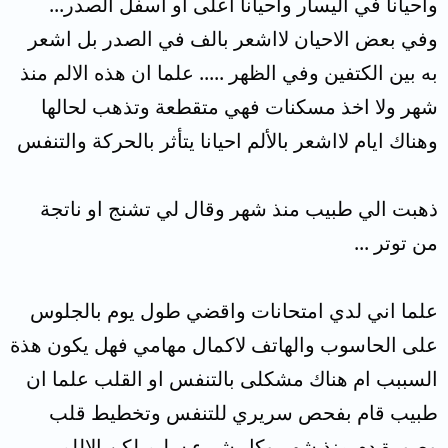
واحيانا في اليسار واحيانا اعلى او اسفل الصدر...
وفي بعض الاحيان لااشعر بالف في الصدر بل اشعر
به بين الكتفين وفي الظهر ..... علما ان هذه الالم منذ
شهر ولا اخذ مسكنات فهي متقطعة وتذهب لحالها
وهناك ايام لااشعر بالألم احيانا يتأثر بالحركة والتنفس
ذهبت الي طبيب منذ شهر وقال لي تشنج او ناتجة
من توتر ...
علما اني لدي امتحانات واقضي طول يوم بالجلوس
على الحاسوب والهاتف لاكمال مهامي فهل يكون هذة
السببب ام هناك مشكلى بالتنفس او القلب علما ان
طبيب قام بفحص سريري للتنفس وتخطيط قلب
وصورة دم منذ شهر وكل شيء سليم لكن الاللم