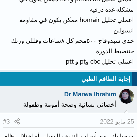
مشكله غده درقيه
اعملي تحليل homair ممكن يكون في مقاومه
انسولين
خدي سيدوفاج ٥٠٠مجم كل ٨ساعات وقللي وزنك
حتتضبط الدورة
اعملي تحليل cbc وpt و ptt
إجابة الطاقم الطبي
Dr Marwa Ibrahim
أخصائي نسائية وصحة أمومة وطفولة
25 مايو 2022
#3
مرحبا بك ، من أسباب النزيف المهبلي أو اختلال نظام