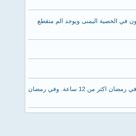
ون في الخصية اليمنى ويوجد الم متقطع
كنت قد أجريت عملية جراحية دوالي خصية منذ 6 سنوات بسبب عملى كبائع الذي يقتضي ان اقف في رمضان اكثر من 12 ساعة. وفي رمضان