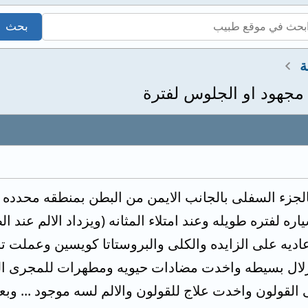
ة
 مجهود او الجلوس لفترة
الجزء السفلى بالجانب الايمن من البطن بمنطقه محدده ق
ره لفتره طويله وعند امتلاء المثانه (ويزداد الالم عند
م من 3-5ونسبه زلال بسيطه واخدت مضادات حيويه ومطهرات للمجر
 القولون واخدت علاج للقولون والالم لسه موجود ... و