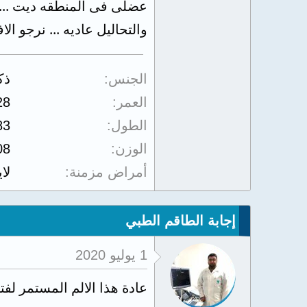
عضلى فى المنطقه ديت ...
والتحاليل عاديه ... نرجو ال
الجنس
ذك
العمر
28
الطول
83
الوزن
08
أمراض مزمنة
لا
إجابة الطاقم الطبي
1 يوليو 2020
عادة هذا الالم المستمر لف