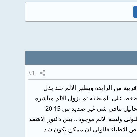
#1
ريبه من الزايده ويظهر الالم عند بذل
 الضغط على المنطقه ثم يزول الالم مباشره
بعد الضغط ) عملت اشعه عاديه على الزايده والكلى والبروستاتا كويسين وعملت تحاليل مافى شى غير صديد من 15-20
ى البولى ولسه الالم موجود .. بس دكتور الاشعه
بعض الاطباء قالولى ان ممكن يكون شد