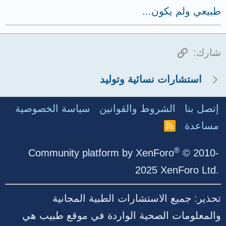
طبيعي ولم يكون...
الرابط
شارك:
استشارات نسائية وتوليد
إتصل بنا
الشروط والقوانين
سياسة الخصوصية
مساعدة
R
S
S
®
Community platform by XenForo
© 2010-
2025 XenForo Ltd.
تحذير: جميع الاستشارات الطبية المجانية
والمعلومات الصحية الواردة في موقع طبيب هي