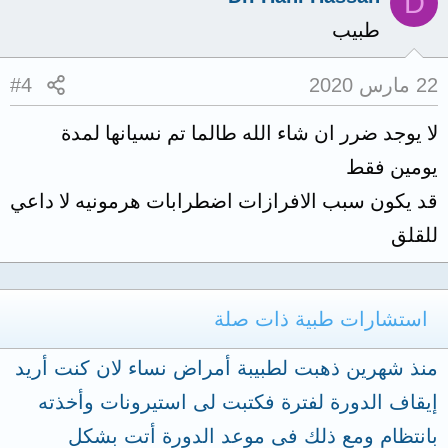
D
طبيب
22 مارس 2020
#4
لا يوجد ضرر ان شاء الله طالما تم نسيانها لمدة
يومين فقط
قد يكون سبب الافرازات اضطرابات هرمونيه لا داعي
للقلق
استشارات طبية ذات صلة
منذ شهرين ذهبت لطبيبة أمراض نساء لان كنت أريد
إيقاف الدورة لفترة فكتبت لى استيرونات وأخذته
بانتظام ومع ذلك فى موعد الدورة أتت بشكل