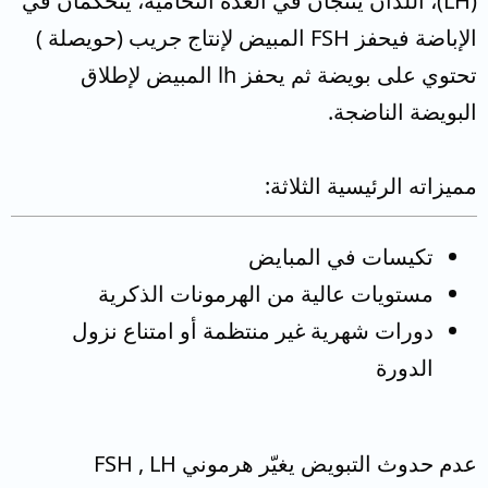
(LH)، اللذان ينتجان في الغدة النخامية، يتحكمان في
الإباضة فيحفز FSH المبيض لإنتاج جريب (حويصلة )
تحتوي على بويضة ثم يحفز lh المبيض لإطلاق
البويضة الناضجة.
مميزاته الرئيسية الثلاثة:
تكيسات في المبايض
مستويات عالية من الهرمونات الذكرية
دورات شهرية غير منتظمة أو امتناع نزول
الدورة
عدم حدوث التبويض يغيّر هرموني FSH , LH