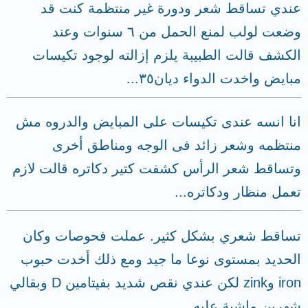
عندي تساقط شعر ودورة غير منتظمة كنت قد
وضعت لولب لمنع الحمل من ٦ سنوات وعند
الكشف قالت الطبيبة يلزم إزالته لوجود تكيسات
مبايض واخدت الدواء ديان٣٥...
انا انسه عندى تكيسات على المبايض والدروه مش
منتظمه وشعر زائد فى الوجه ومناطق أخرى
وتساقط شعر الرأس كشفت كتير دكاتره قالت لازم
تعمل منظار ودكاتره...
تساقط شعري بشكل كثير. عملت فحوصات وكان
الحديد بمستوى نوعا ما جيد ومع ذلك أخدت حبوب
iron وzink لكن عندي نقص شديد بفيتامين D وبقالي
شهرين ماشية عليه...