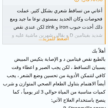
أعاني من تساقط شعري بشكل كثير. عملت
فحوصات وكان الحديد بمستوى نوعا ما جيد ومع
ذلك أخدت حبوب iron و zink لكن عندي نقص
شديد بفيتامين D و بقالي شهرين ماشية عليه و
اضغط للمزيد…
للآن التساقط موجود . بالإضافة أنه أنا معي تكيس
أهلاً بك
مبايض و أكيد هو سبب من أسباب تساقط شعري
بالطبع نقص فيتامين د و الإصابة بتكيس المبيض
بس أنا حاليا باخد دوا metforal 850 لعلاج التكيس
يسببان التساقط ، لكن يجب الصبر و اعطاء وقت
و مقاومة الأنسولين العالية لدي. أرجو إعطائي حل
كافي لتتمكن الأدوية من تحسين وضع الشعر ، يجب
أو أنصحوني بفيتامين أو دواء لمنع تساقط الشعر،
أيضاً الاهتمام بتناول الطعام الصحي المتوازن و شرب
و آسفة على الإطالة.
كميات مناسبة من المياة حوالي 3 لتر يومياً ، كما
ينصح باستخدام العلاج الآتي: