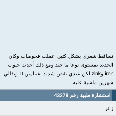
تساقط شعري بشكل كثير. عملت فحوصات وكان
الحديد بمستوى نوعا ما جيد ومع ذلك أخدت حبوب
iron وzink لكن عندي نقص شديد بفيتامين D وبقالي
شهرين ماشية عليه...
استشارة طبية رقم 43278
زائر