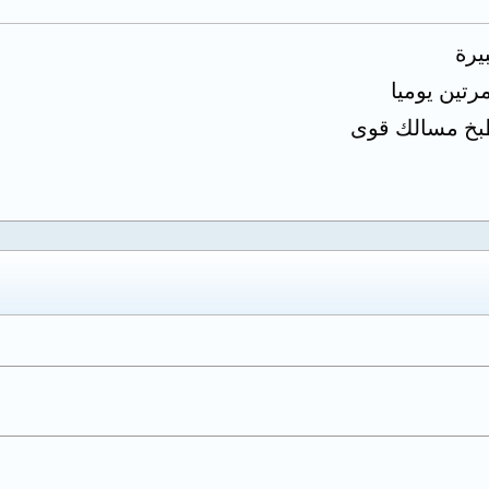
يرة
تين يوميا
بخ مسالك قوى