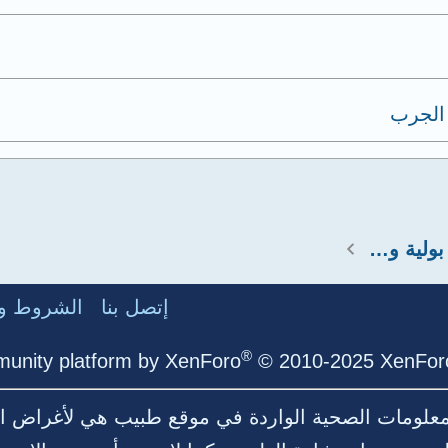
الجرب
استشارات كلى ومسالك بولية وتناسلية
إتصل بنا
الشروط وا
®
unity platform by XenForo
© 2010-2025 XenForo
لمعلومات الصحية الواردة في موقع طبيب هي لأغراض ال