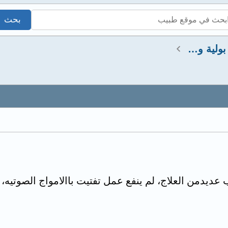
استشارات كلى ومسالك بولية وتناسلية
عديدمن العلاج، لم ينفع عمل تفتيت باالامواج الصوتيه، 