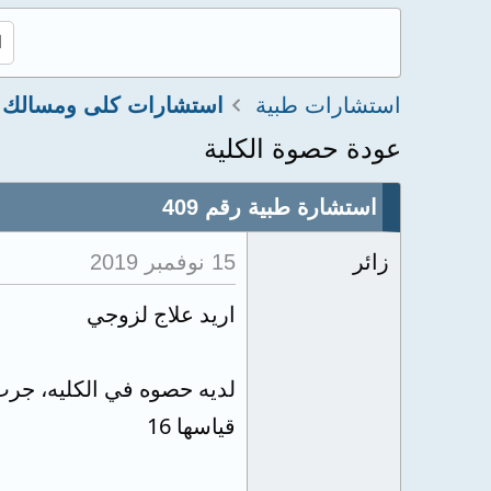
استشارات طبية
عودة حصوة الكلية
استشارة طبية رقم 409
زائر
15 نوفمبر 2019
اريد علاج لزوجي
لديه حصوه في الكليه، جرب 
قياسها 16