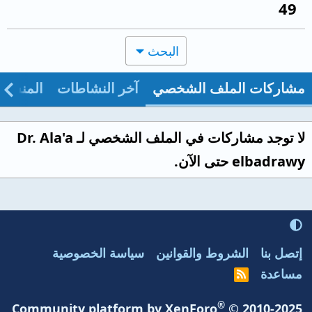
49
البحث
مشاركات الملف الشخصي
آخر النشاطات
المنشو
لا توجد مشاركات في الملف الشخصي لـ Dr. Ala'a
elbadrawy حتى الآن.
إتصل بنا
الشروط والقوانين
سياسة الخصوصية
مساعدة
R
S
S
®
Community platform by XenForo
© 2010-2025