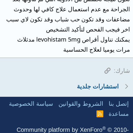
الجراحة مع عدم استعمال علاج كافي لها وحدوث
مضاعفات وقد تكون حب شباب وقد تكون لاي سبب
اخر فيجب الفحص لتأكيد التشخيص
يمكنك تناول أقراص levohistam 5mg مدثلاث
مرات يوميا لعلاج الحساسية
الرابط
شارك:
استشارات جلدية
إتصل بنا
الشروط والقوانين
سياسة الخصوصية
مساعدة
R
S
S
®
Community platform by XenForo
© 2010-